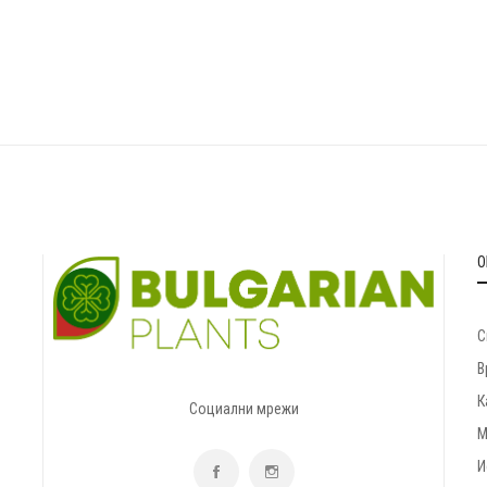
О
С
В
К
Социални мрежи
М
И