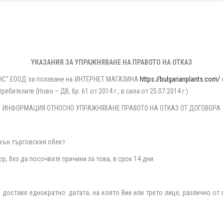
УКАЗАНИЯ ЗА УПРАЖНЯВАНЕ НА ПРАВОТО НА ОТКАЗ
НС“ ЕООД за ползване на ИНТЕРНЕТ МАГАЗИНА
https
://
bulgarianplants
.
com
/
бителите (Ново – ДВ, бр. 61 от 2014 г., в сила от 25.07.2014 г.)
ИНФОРМАЦИЯ ОТНОСНО УПРАЖНЯВАНЕ ПРАВОТО НА ОТКАЗ ОТ ДОГОВОРА
звън търговския обект.
р, без да посочвате причини за това, в срок 14 дни.
 доставя еднократно: датата, на която Вие или трето лице, различно от