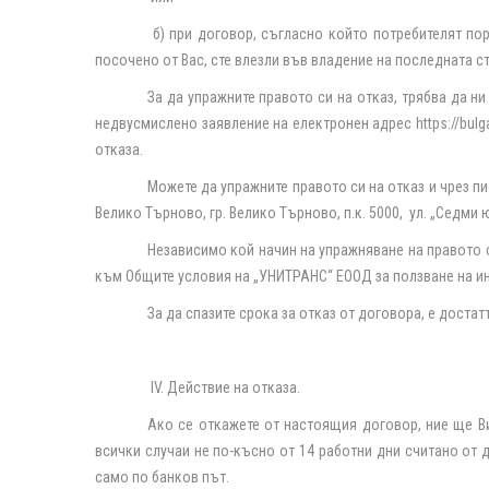
б) при договор, съгласно който потребителят по
посочено от Вас, сте влезли във владение на последната с
За да упражните правото си на отказ, трябва да ни
недвусмислено заявление на електронен адрес
https
://
bulg
отказа.
Можете да упражните правото си на отказ и чрез п
Велико Търново, гр. Велико Търново, п.к. 5000,
ул. „Седми ю
Независимо кой начин на упражняване на правото 
към Общите условия на „УНИТРАНС“ ЕООД за ползване на и
За да спазите срока за отказ от договора, е доста
IV. Действие на отказа.
Ако се откажете от настоящия договор, ние ще Ви
всички случаи не по-късно от 14 работни дни считано от
само по банков път.