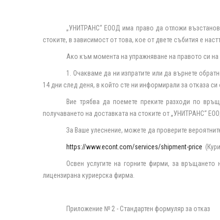
„УНИТРАНС“ ЕООД има право да отложи възстановя
стоките, в зависимост от това, кое от двете събития е нас
Ако към момента на упражняване на правото си на о
1. Очакваме да ни изпратите или да върнете обрат
14 дни след деня, в който сте ни информирали за отказа си
Вие трябва да поемете преките разходи по връща
получаването на доставката на стоките от „УНИТРАНС“ ЕОО
За Ваше улеснение, можете да проверите вероятнит
https://www.econt.com/services/shipment-price
(Кур
Освен услугите на горните фирми, за връщането 
лицензирана куриерска фирма.
Приложение № 2 - Стандартен формуляр за отказ