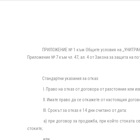
ПРИЛОЖЕНИЕ № 1 към Общите условия на „УНИТРА
Приложение № 7 към чл. 47, ал. 4 от Закона за защита на потре
Стандартни указания за отказ:
I. Право на отказ от договора от разстояние или и
II. Имате право да се откажете от настоящия догово
III. Срокът за отказ е 14 дни считано от дата:
а) при договор за продажба, при който стоката се
стоките;
или