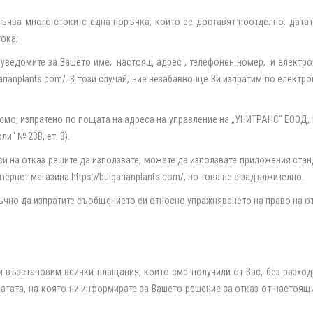
ръчва много стоки с една поръчка, които се доставят поотделно: датата
тока;
 уведомите за Вашето име,
настоящ адрес , телефонен номер,
и електро
arianplants
.
com
/
. В този случай, ние незабавно ще Ви изпратим по елек
исмо, изпратено по пощата на адреса на управление на „УНИТРАНС“ ЕООД,
ли“ № 23В, ет. 3)
.
си на отказ решите да използвате, можете да използвате приложения ст
нтернет магазина
https
://
bulgarianplants
.
com
/
, но това не е задължително.
тъчно да изпратите съобщението си относно упражняването на право на от
 възстановим всички плащания, които сме получили от Вас, без разход
 датата, на която ни информирате за Вашето решение за отказ от настоя