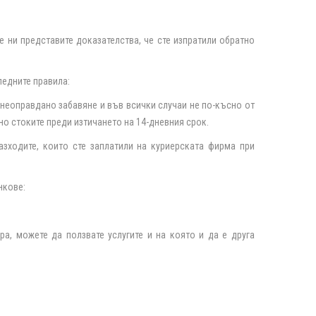
 ни представите доказателства, че сте изпратили обратно
ледните правила:
 неоправдано забавяне и във всички случаи не по-късно от
тно стоките преди изтичането на 14-дневния срок.
азходите, които сте заплатили на куриерската фирма при
нкове:
ра, можете да ползвате услугите и на която и да е друга