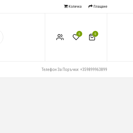
Количка
Плащане
0
0
Телефон За Поръчки: +359899963899