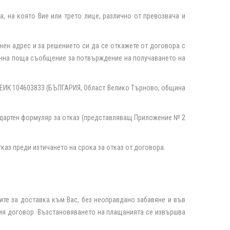
, на която Вие или трето лице, различно от превозвача и
нен адрес и за решението си да се откажете от договора с
тронна поща съобщение за потвърждение на получаването на
 ЕИК
104603833
(БЪЛГАРИЯ, Област Велико Търново, община
андартен формуляр за отказ (представляващ Приложение № 2
каз преди изтичането на срока за отказ от договора.
ите за доставка към Вас, без неоправдано забавяне и във
щия договор. Възстановяването на плащанията се извършва