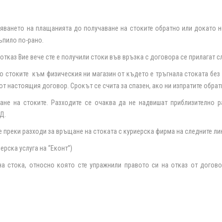
ването на плащанията до получаване на стоките обратно или докато не
тъпило по-рано.
тказ Вие вече сте е получили стоки във връзка с договора се прилагат с
но стоките
към физическия ни магазин от където е тръгнала стоката без
 от настоящия договор. Срокът се счита за спазен, ако ни изпратите обра
не на стоките. Разходите се очаква да не надвишат приблизително р
Д.
е преки разходи за връщане на стоката с куриерска фирма на следните ли
иерска услуга на “Еконт”)
на стока, относно която сте упражнили правото си на отказ от догово