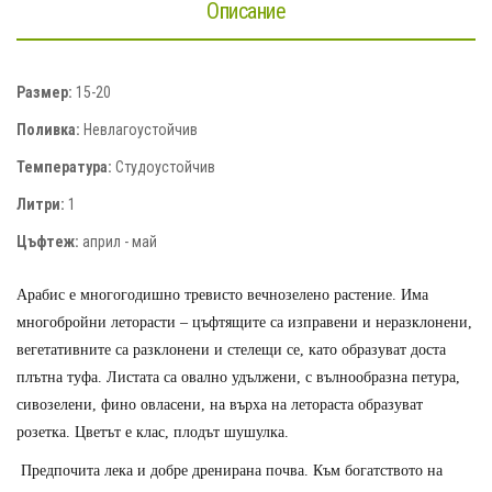
Описание
Размер:
15-20
Поливка:
Невлагоустойчив
Температура:
Студоустойчив
Литри:
1
Цъфтеж:
април - май
Арабис е многогодишно тревисто вечнозелено растение. Има
многобройни леторасти – цъфтящите са изправени и неразклонени,
вегетативните са разклонени и стелещи се, като образуват доста
плътна туфа. Листата са овално удължени, с вълнообразна петура,
сивозелени, фино овласени, на върха на летораста образуват
розетка. Цветът е клас, плодът шушулка.
Предпочита лека и добре дренирана почва. Към богатството на